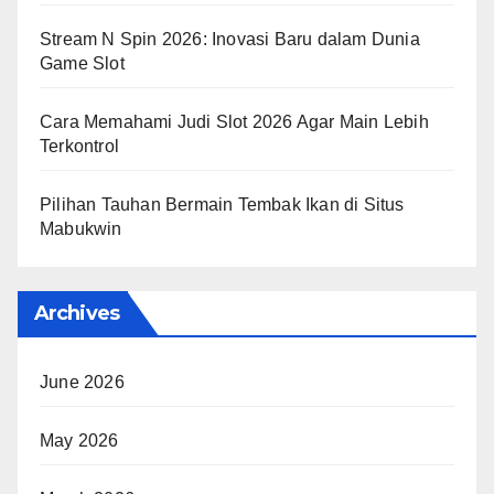
Stream N Spin 2026: Inovasi Baru dalam Dunia
Game Slot
Cara Memahami Judi Slot 2026 Agar Main Lebih
Terkontrol
Pilihan Tauhan Bermain Tembak Ikan di Situs
Mabukwin
Archives
June 2026
May 2026