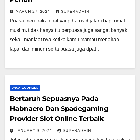
MARCH 27, 2024
SUPERADMIN
Puasa merupakan hal yang harus dijalani bagi umat
muslim, tidak hanya itu berpuasa juga sangat banyak
sekali manfaat nya ketika kamu mampu menahan
lapar dan minum serta puasa juga dpat…
UNCATEGORIZED
Bertaruh Sepuasnya Pada
Habnaero Dan Spadegaming
Provider Slot Online Terbaik
JANUARY 9, 2024
SUPERADMIN
Jelas ada banyak sekali manusia yang kini hobi sekali