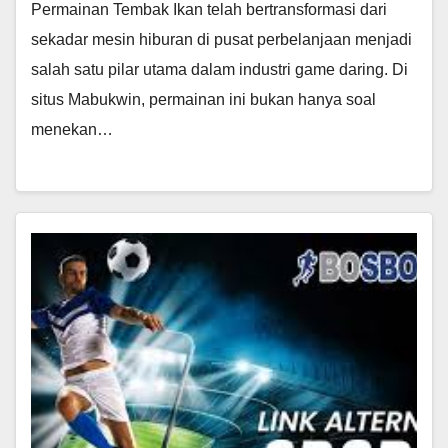
Permainan Tembak Ikan telah bertransformasi dari
sekadar mesin hiburan di pusat perbelanjaan menjadi
salah satu pilar utama dalam industri game daring. Di
situs Mabukwin, permainan ini bukan hanya soal
menekan…