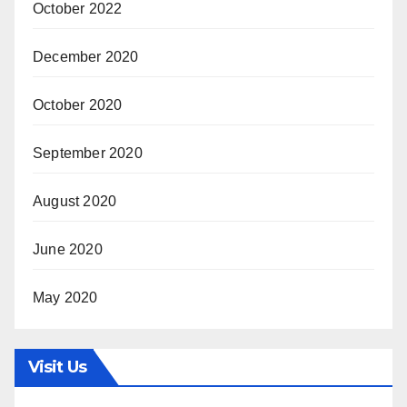
October 2022
December 2020
October 2020
September 2020
August 2020
June 2020
May 2020
Visit Us