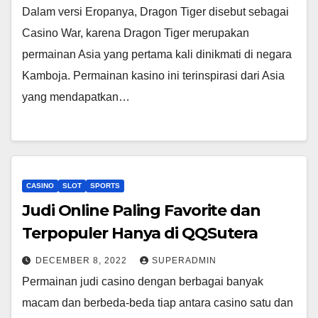
Dalam versi Eropanya, Dragon Tiger disebut sebagai
Casino War, karena Dragon Tiger merupakan
permainan Asia yang pertama kali dinikmati di negara
Kamboja. Permainan kasino ini terinspirasi dari Asia
yang mendapatkan…
CASINO
SLOT
SPORTS
Judi Online Paling Favorite dan
Terpopuler Hanya di QQSutera
DECEMBER 8, 2022
SUPERADMIN
Permainan judi casino dengan berbagai banyak
macam dan berbeda-beda tiap antara casino satu dan