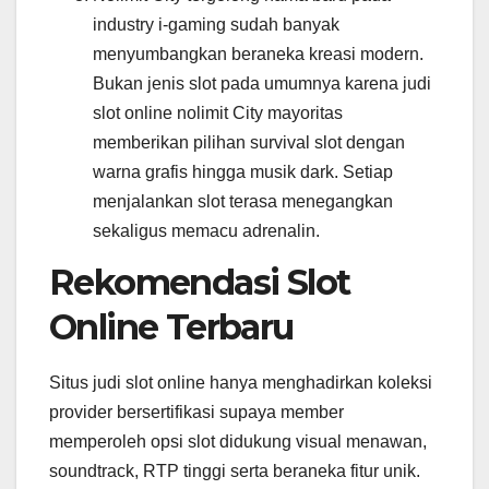
industry i-gaming sudah banyak
menyumbangkan beraneka kreasi modern.
Bukan jenis slot pada umumnya karena judi
slot online nolimit City mayoritas
memberikan pilihan survival slot dengan
warna grafis hingga musik dark. Setiap
menjalankan slot terasa menegangkan
sekaligus memacu adrenalin.
Rekomendasi Slot
Online Terbaru
Situs judi slot online hanya menghadirkan koleksi
provider bersertifikasi supaya member
memperoleh opsi slot didukung visual menawan,
soundtrack, RTP tinggi serta beraneka fitur unik.