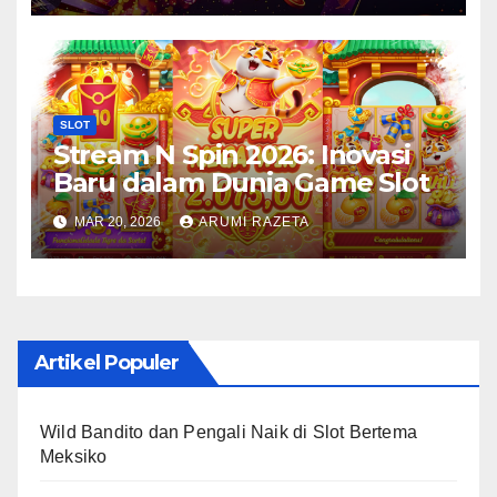
SLOT
Stream N Spin 2026: Inovasi
Baru dalam Dunia Game Slot
MAR 20, 2026
ARUMI RAZETA
Artikel Populer
Wild Bandito dan Pengali Naik di Slot Bertema
Meksiko