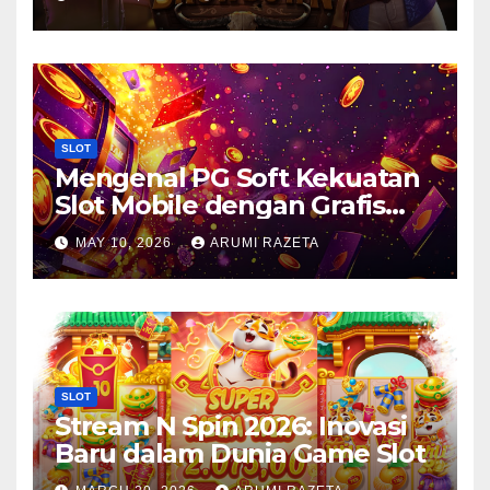
SLOT
Mengenal PG Soft Kekuatan
Slot Mobile dengan Grafis
Memukau
MAY 10, 2026
ARUMI RAZETA
SLOT
Stream N Spin 2026: Inovasi
Baru dalam Dunia Game Slot