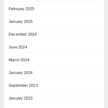
February 2025
January 2025
December 2024
June 2024
March 2024
January 2024
September 2023
January 2023