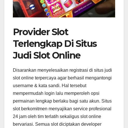
Provider Slot
Terlengkap Di Situs
Judi Slot Online
Disarankan menyelesaikan registrasi di situs judi
slot online terpercaya agar berhasil mengantongi
username & kata sandi. Hal tersebut
mempermudah login lalu memperoleh opsi
permainan lengkap berlaku bagi satu akun. Situs
slot berkomitmen menyajikan service profesional
24 jam oleh tim terlatih sekaligus slot online
bervariasi. Semua slot diciptakan developer