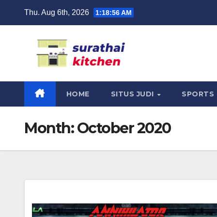
Skip
Thu. Aug 6th, 2026
1:18:56 AM
to
content
HOME
SITUS JUDI
SPORTS
Month:
October 2020