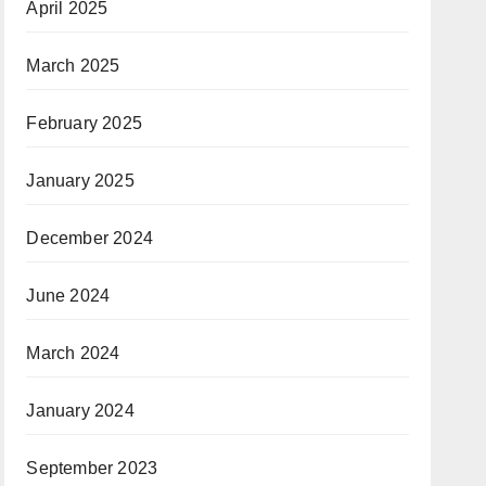
April 2025
March 2025
February 2025
January 2025
December 2024
June 2024
March 2024
January 2024
September 2023