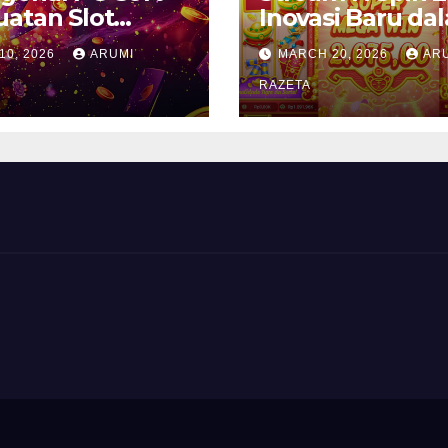
atan Slot
Inovasi Baru da
ile dengan
Dunia Game Slo
10, 2026
ARUMI
MARCH 20, 2026
AR
fis Memukau
RAZETA