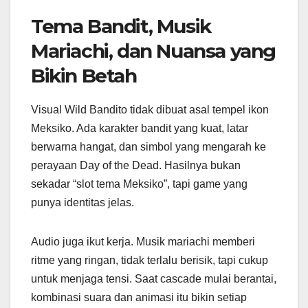
Tema Bandit, Musik
Mariachi, dan Nuansa yang
Bikin Betah
Visual Wild Bandito tidak dibuat asal tempel ikon
Meksiko. Ada karakter bandit yang kuat, latar
berwarna hangat, dan simbol yang mengarah ke
perayaan Day of the Dead. Hasilnya bukan
sekadar “slot tema Meksiko”, tapi game yang
punya identitas jelas.
Audio juga ikut kerja. Musik mariachi memberi
ritme yang ringan, tidak terlalu berisik, tapi cukup
untuk menjaga tensi. Saat cascade mulai berantai,
kombinasi suara dan animasi itu bikin setiap