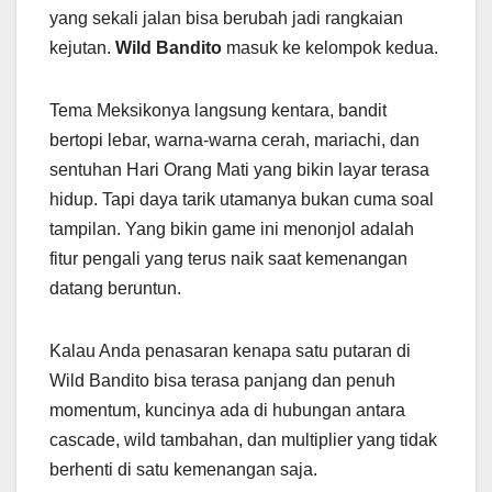
yang sekali jalan bisa berubah jadi rangkaian
kejutan.
Wild Bandito
masuk ke kelompok kedua.
Tema Meksikonya langsung kentara, bandit
bertopi lebar, warna-warna cerah, mariachi, dan
sentuhan Hari Orang Mati yang bikin layar terasa
hidup. Tapi daya tarik utamanya bukan cuma soal
tampilan. Yang bikin game ini menonjol adalah
fitur pengali yang terus naik saat kemenangan
datang beruntun.
Kalau Anda penasaran kenapa satu putaran di
Wild Bandito bisa terasa panjang dan penuh
momentum, kuncinya ada di hubungan antara
cascade, wild tambahan, dan multiplier yang tidak
berhenti di satu kemenangan saja.