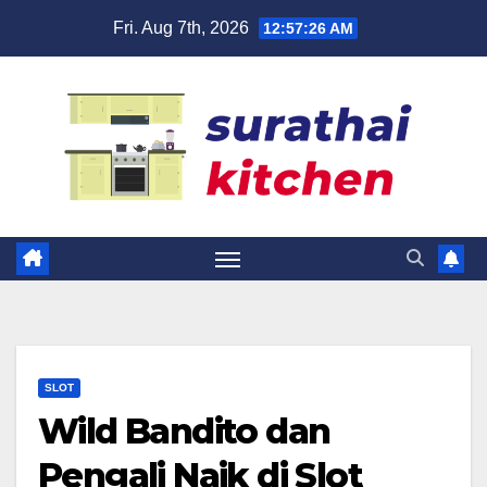
Skip
Fri. Aug 7th, 2026
12:57:27 AM
to
content
SLOT
Wild Bandito dan
Pengali Naik di Slot