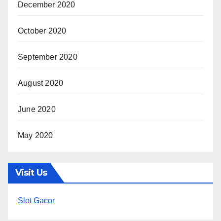
December 2020
October 2020
September 2020
August 2020
June 2020
May 2020
Visit Us
Slot Gacor