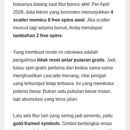
biasanya datang saat fitur bonus aktif. Per April
2026, data teknis yang konsisten menunjukkan
4
scatter memicu 8 free spins awal
. Jika scatter
muncul lagi selama bonus, Anda mendapat
tambahan 2 free spins
.
Yang membuat ronde ini istimewa adalah
pengalinya
tidak reset antar putaran gratis
. Jadi,
kalau spin gratis pertama dan kedua sama-sama
menghasilkan cascade menang, nilai pengali
yang terkumpul tetap terbawa. Ini yang membuka
potensi besar. Bukan satu pukulan besar instan,
tapi akumulasi yang terus jalan.
Lalu ada fitur lain yang sering jadi penentu, yaitu
gold-framed symbols
. Simbol berbingkai emas