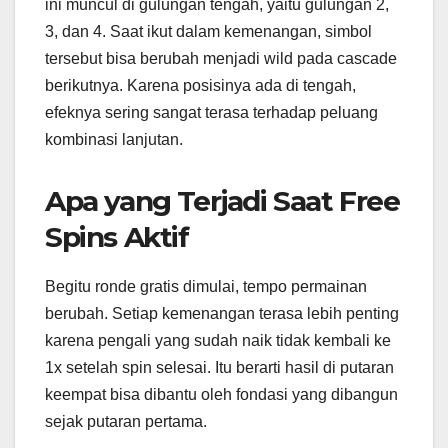
ini muncul di gulungan tengah, yaitu gulungan 2,
3, dan 4. Saat ikut dalam kemenangan, simbol
tersebut bisa berubah menjadi wild pada cascade
berikutnya. Karena posisinya ada di tengah,
efeknya sering sangat terasa terhadap peluang
kombinasi lanjutan.
Apa yang Terjadi Saat Free
Spins Aktif
Begitu ronde gratis dimulai, tempo permainan
berubah. Setiap kemenangan terasa lebih penting
karena pengali yang sudah naik tidak kembali ke
1x setelah spin selesai. Itu berarti hasil di putaran
keempat bisa dibantu oleh fondasi yang dibangun
sejak putaran pertama.