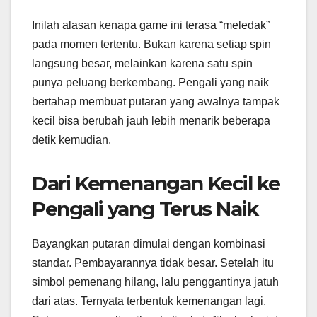
Inilah alasan kenapa game ini terasa “meledak”
pada momen tertentu. Bukan karena setiap spin
langsung besar, melainkan karena satu spin
punya peluang berkembang. Pengali yang naik
bertahap membuat putaran yang awalnya tampak
kecil bisa berubah jauh lebih menarik beberapa
detik kemudian.
Dari Kemenangan Kecil ke
Pengali yang Terus Naik
Bayangkan putaran dimulai dengan kombinasi
standar. Pembayarannya tidak besar. Setelah itu
simbol pemenang hilang, lalu penggantinya jatuh
dari atas. Ternyata terbentuk kemenangan lagi.