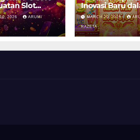
atan Slot
Inovasi Baru da
ile dengan
Dunia Game Slo
10, 2026
ARUMI
MARCH 20, 2026
AR
fis Memukau
RAZETA