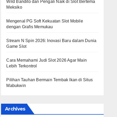
Wild Bandito dan Pengali Naik di Slot Bertema
Meksiko
Mengenal PG Soft Kekuatan Slot Mobile
dengan Grafis Memukau
Stream N Spin 2026: Inovasi Baru dalam Dunia
Game Slot
Cara Memahami Judi Slot 2026 Agar Main
Lebih Terkontrol
Pilihan Tauhan Bermain Tembak Ikan di Situs
Mabukwin
Archives