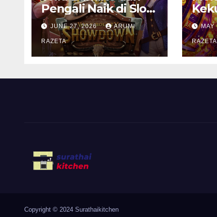
Pengali Naik di Slot
Keku
Bertema Meksiko
Mob
JUNE 27, 2026
ARUMI
MAY 
Gra
RAZETA
RAZETA
Copyright © 2024 Surathaikitchen