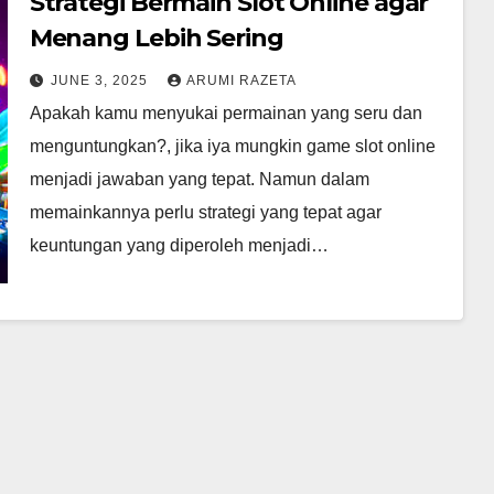
Strategi Bermain Slot Online agar
Menang Lebih Sering
JUNE 3, 2025
ARUMI RAZETA
Apakah kamu menyukai permainan yang seru dan
menguntungkan?, jika iya mungkin game slot online
menjadi jawaban yang tepat. Namun dalam
memainkannya perlu strategi yang tepat agar
keuntungan yang diperoleh menjadi…