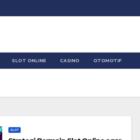
SLOT ONLINE
CASINO
OTOMOTIF
SLOT