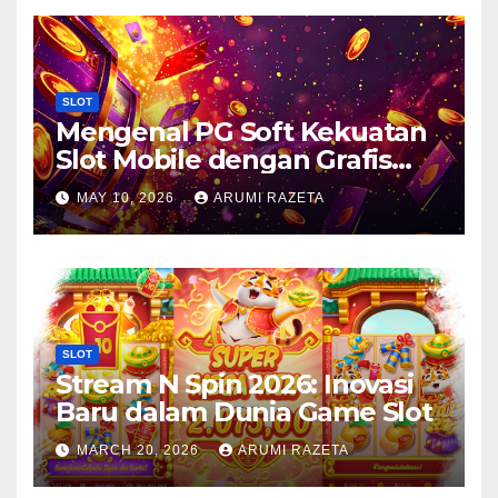
SLOT
Mengenal PG Soft Kekuatan
Slot Mobile dengan Grafis
Memukau
MAY 10, 2026
ARUMI RAZETA
SLOT
Stream N Spin 2026: Inovasi
Baru dalam Dunia Game Slot
MARCH 20, 2026
ARUMI RAZETA