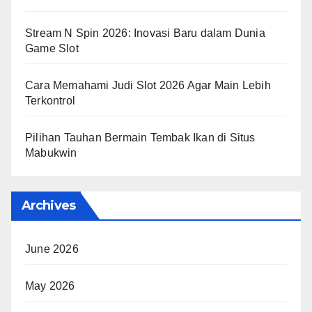
Stream N Spin 2026: Inovasi Baru dalam Dunia
Game Slot
Cara Memahami Judi Slot 2026 Agar Main Lebih
Terkontrol
Pilihan Tauhan Bermain Tembak Ikan di Situs
Mabukwin
Archives
June 2026
May 2026