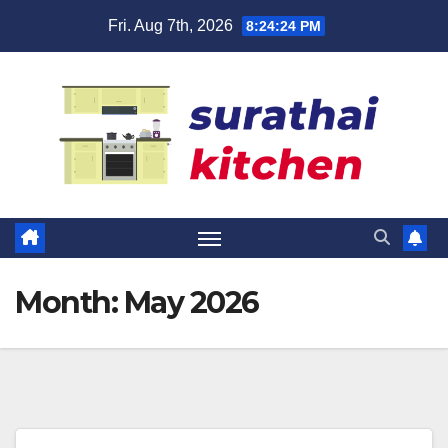
Skip
Fri. Aug 7th, 2026
8:24:24 PM
to
content
Month:
May 2026