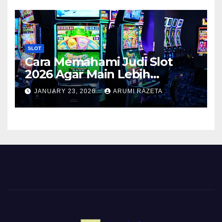
SLOT
Cara Memahami Judi Slot
2026 Agar Main Lebih
Terkontrol
JANUARY 23, 2026
ARUMI RAZETA