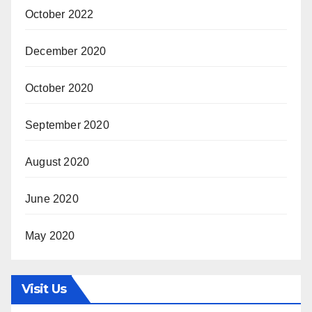
October 2022
December 2020
October 2020
September 2020
August 2020
June 2020
May 2020
Visit Us