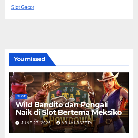
Slot Gacor
You missed
SLOT
Wild Bandito dan Pengali
Naik di Slot Bertema Meksiko
JUNE 27, 2026
ARUMI RAZETA