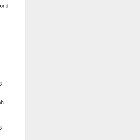
orld
2.
ah
2.