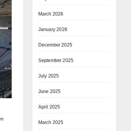
March 2026
January 2026
December 2025
September 2025
July 2025
June 2025
April 2025
en
March 2025