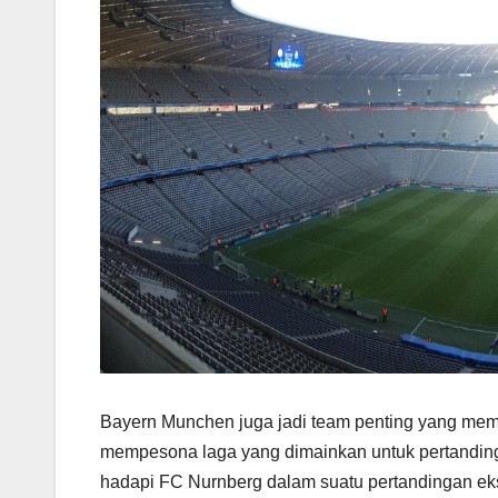
Bayern Munchen juga jadi team penting yang mema
mempesona laga yang dimainkan untuk pertandin
hadapi FC Nurnberg dalam suatu pertandingan eks