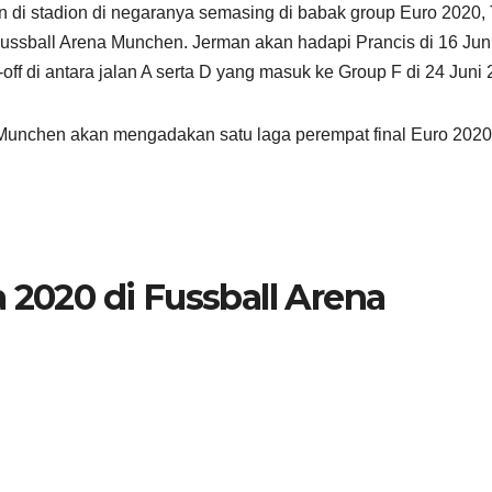
n di stadion di negaranya semasing di babak group Euro 2020,
 Fussball Arena Munchen. Jerman akan hadapi Prancis di 16 Juni
-off di antara jalan A serta D yang masuk ke Group F di 24 Juni 
a Munchen akan mengadakan satu laga perempat final Euro 2020
 2020 di Fussball Arena