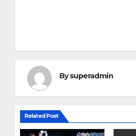
Post
navigation
By
superadmin
Related Post