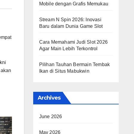
Mobile dengan Grafis Memukau
Stream N Spin 2026: Inovasi
Baru dalam Dunia Game Slot
empat
Cara Memahami Judi Slot 2026
Agar Main Lebih Terkontrol
kni
Pilihan Tauhan Bermain Tembak
 akan
Ikan di Situs Mabukwin
Archives
June 2026
May 2026