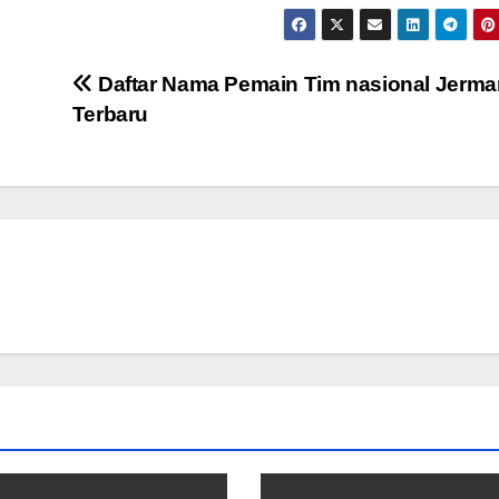
Daftar Nama Pemain Tim nasional Jerma
Terbaru