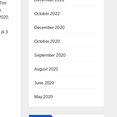
 Tim
,
October 2022
2020.
December 2020
 di 3
October 2020
September 2020
August 2020
June 2020
May 2020