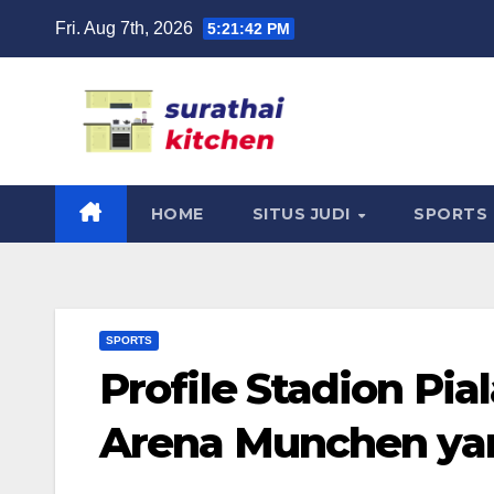
Skip
Fri. Aug 7th, 2026
5:21:43 PM
to
content
HOME
SITUS JUDI
SPORTS
SPORTS
Profile Stadion Pia
Arena Munchen ya