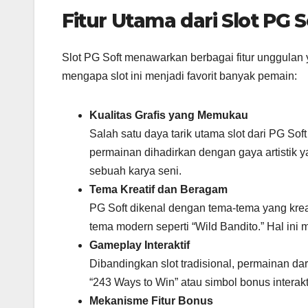
Fitur Utama dari Slot PG S
Slot PG Soft menawarkan berbagai fitur unggulan
mengapa slot ini menjadi favorit banyak pemain:
Kualitas Grafis yang Memukau
Salah satu daya tarik utama slot dari PG So
permainan dihadirkan dengan gaya artistik y
sebuah karya seni.
Tema Kreatif dan Beragam
PG Soft dikenal dengan tema-tema yang kreat
tema modern seperti “Wild Bandito.” Hal in
Gameplay Interaktif
Dibandingkan slot tradisional, permainan da
“243 Ways to Win” atau simbol bonus interak
Mekanisme Fitur Bonus