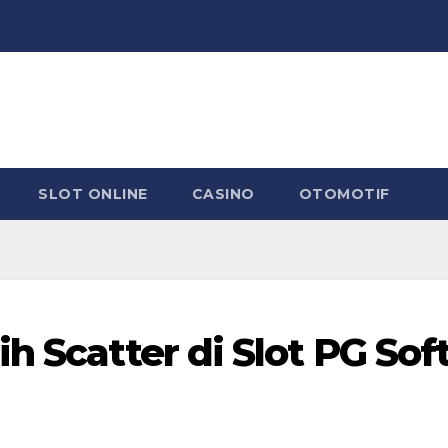
SLOT ONLINE
CASINO
OTOMOTIF
h Scatter di Slot PG Sof