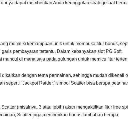
uhnya dapat memberikan Anda keunggulan strategi saat berm
 yang memiliki kemampuan unik untuk membuka fitur bonus, sepe
i garis pembayaran tertentu. Dalam kebanyakan slot PG Soft,
 muncul di mana saja pada gulungan untuk memicu fitur terten
li dikaitkan dengan tema permainan, sehingga mudah dikenali o
 seperti “Jackpot Raider,” simbol Scatter bisa berupa peta har
Scatter (misalnya, 3 atau lebih) akan mengaktifkan fitur free sp
rmainan, Scatter juga memberikan bonus tambahan berupa