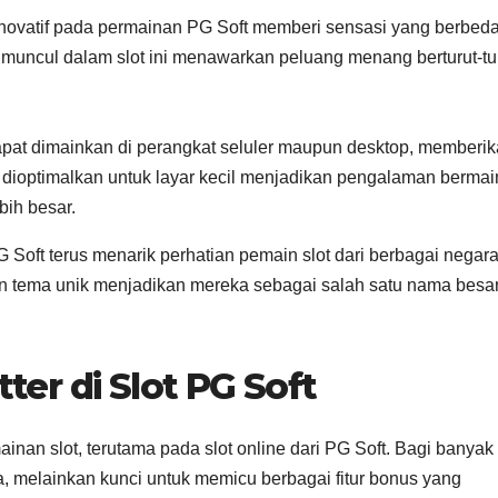
 inovatif pada permainan PG Soft memberi sensasi yang berbeda
g muncul dalam slot ini menawarkan peluang menang berturut-tu
at dimainkan di perangkat seluler maupun desktop, memberi
g dioptimalkan untuk layar kecil menjadikan pengalaman bermai
bih besar.
 Soft terus menarik perhatian pemain slot dari berbagai negara
 dan tema unik menjadikan mereka sebagai salah satu nama besar
er di Slot PG Soft
nan slot, terutama pada slot online dari PG Soft. Bagi banyak
, melainkan kunci untuk memicu berbagai fitur bonus yang