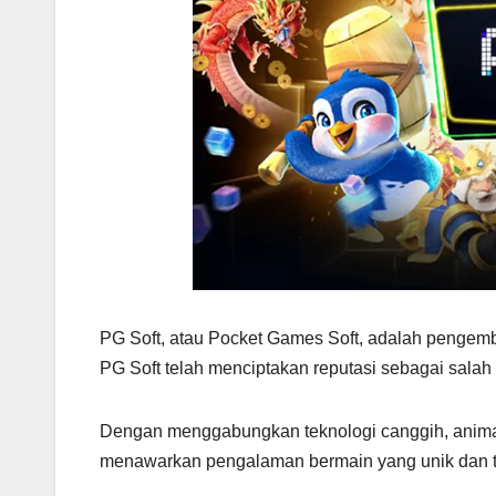
PG Soft, atau Pocket Games Soft, adalah pengemba
PG Soft telah menciptakan reputasi sebagai salah 
Dengan menggabungkan teknologi canggih, anim
menawarkan pengalaman bermain yang unik dan ta