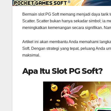
Bermain slot PG Soft memang menjadi daya tarik t
Scatter. Scatter bukan hanya sekadar simbol; ia
meningkatkan kemenangan secara signifikan. Namu
Artikel ini akan membantu Anda memahami langkah
Soft. Dengan strategi yang tepat, peluang Anda u
maksimal.
Apa Itu Slot PG Soft?