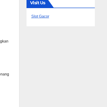
Visit Us
n
Slot Gacor
ngkan
enang