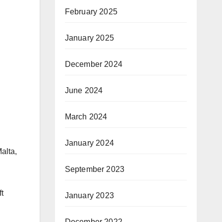
February 2025
January 2025
December 2024
June 2024
March 2024
January 2024
alta,
September 2023
t
January 2023
December 2022