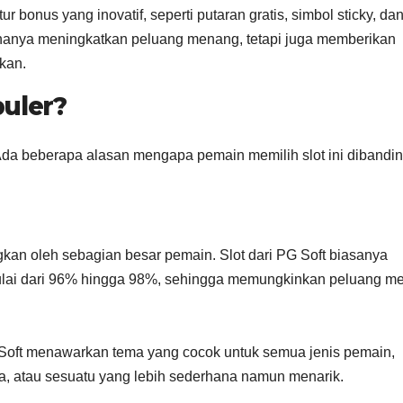
r bonus yang inovatif, seperti putaran gratis, simbol sticky, da
k hanya meningkatkan peluang menang, tetapi juga memberikan
kan.
uler?
a. Ada beberapa alasan mengapa pemain memilih slot ini dibandi
gkan oleh sebagian besar pemain. Slot dari PG Soft biasanya
mulai dari 96% hingga 98%, sehingga memungkinkan peluang m
 Soft menawarkan tema yang cocok untuk semua jenis pemain,
, atau sesuatu yang lebih sederhana namun menarik.