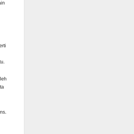
ain
rti
tu.
leh
ta
ins.