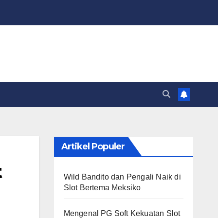
Artikel Populer
t
Wild Bandito dan Pengali Naik di
Slot Bertema Meksiko
Mengenal PG Soft Kekuatan Slot