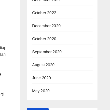
October 2022
December 2020
October 2020
tiap
September 2020
alah
August 2020
a
June 2020
May 2020
rti