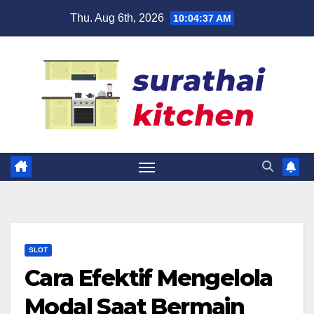
Skip
Thu. Aug 6th, 2026
10:04:38 AM
to
content
SLOT
Cara Efektif Mengelola
Modal Saat Bermain