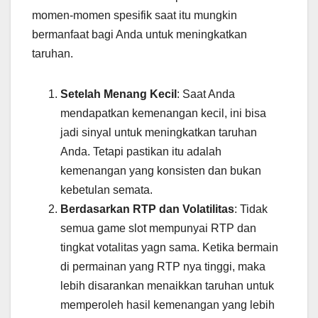
momen-momen spesifik saat itu mungkin
bermanfaat bagi Anda untuk meningkatkan
taruhan.
Setelah Menang Kecil
: Saat Anda
mendapatkan kemenangan kecil, ini bisa
jadi sinyal untuk meningkatkan taruhan
Anda. Tetapi pastikan itu adalah
kemenangan yang konsisten dan bukan
kebetulan semata.
Berdasarkan RTP dan Volatilitas
: Tidak
semua game slot mempunyai RTP dan
tingkat votalitas yagn sama. Ketika bermain
di permainan yang RTP nya tinggi, maka
lebih disarankan menaikkan taruhan untuk
memperoleh hasil kemenangan yang lebih