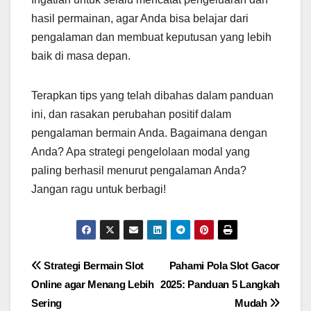
hasil permainan, agar Anda bisa belajar dari
pengalaman dan membuat keputusan yang lebih
baik di masa depan.
Terapkan tips yang telah dibahas dalam panduan
ini, dan rasakan perubahan positif dalam
pengalaman bermain Anda. Bagaimana dengan
Anda? Apa strategi pengelolaan modal yang
paling berhasil menurut pengalaman Anda?
Jangan ragu untuk berbagi!
Post
Strategi Bermain Slot
Pahami Pola Slot Gacor
Online agar Menang Lebih
2025: Panduan 5 Langkah
navigation
Sering
Mudah