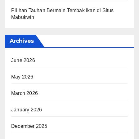
Pilihan Tauhan Bermain Tembak Ikan di Situs
Mabukwin
Archives
June 2026
May 2026
March 2026
January 2026
December 2025