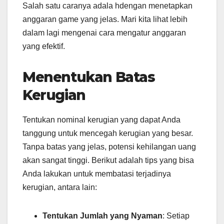
Salah satu caranya adala hdengan menetapkan
anggaran game yang jelas. Mari kita lihat lebih
dalam lagi mengenai cara mengatur anggaran
yang efektif.
Menentukan Batas
Kerugian
Tentukan nominal kerugian yang dapat Anda
tanggung untuk mencegah kerugian yang besar.
Tanpa batas yang jelas, potensi kehilangan uang
akan sangat tinggi. Berikut adalah tips yang bisa
Anda lakukan untuk membatasi terjadinya
kerugian, antara lain:
Tentukan Jumlah yang Nyaman
: Setiap