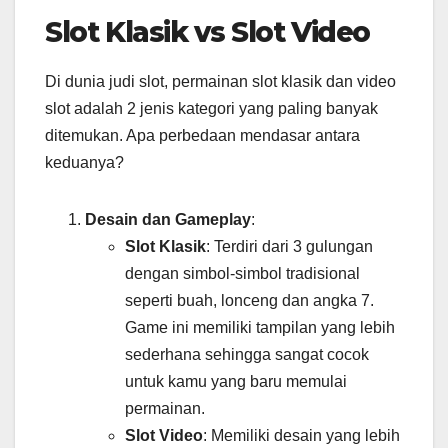
Slot Klasik vs Slot Video
Di dunia judi slot, permainan slot klasik dan video
slot adalah 2 jenis kategori yang paling banyak
ditemukan. Apa perbedaan mendasar antara
keduanya?
Desain dan Gameplay
:
Slot Klasik
: Terdiri dari 3 gulungan
dengan simbol-simbol tradisional
seperti buah, lonceng dan angka 7.
Game ini memiliki tampilan yang lebih
sederhana sehingga sangat cocok
untuk kamu yang baru memulai
permainan.
Slot Video
: Memiliki desain yang lebih