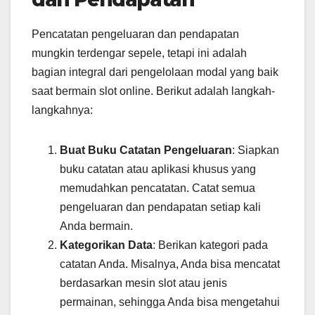
Pencatatan pengeluaran dan pendapatan
mungkin terdengar sepele, tetapi ini adalah
bagian integral dari pengelolaan modal yang baik
saat bermain slot online. Berikut adalah langkah-
langkahnya:
Buat Buku Catatan Pengeluaran
: Siapkan
buku catatan atau aplikasi khusus yang
memudahkan pencatatan. Catat semua
pengeluaran dan pendapatan setiap kali
Anda bermain.
Kategorikan Data
: Berikan kategori pada
catatan Anda. Misalnya, Anda bisa mencatat
berdasarkan mesin slot atau jenis
permainan, sehingga Anda bisa mengetahui