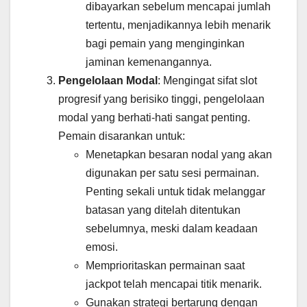
dibayarkan sebelum mencapai jumlah
tertentu, menjadikannya lebih menarik
bagi pemain yang menginginkan
jaminan kemenangannya.
Pengelolaan Modal
: Mengingat sifat slot
progresif yang berisiko tinggi, pengelolaan
modal yang berhati-hati sangat penting.
Pemain disarankan untuk:
Menetapkan besaran nodal yang akan
digunakan per satu sesi permainan.
Penting sekali untuk tidak melanggar
batasan yang ditelah ditentukan
sebelumnya, meski dalam keadaan
emosi.
Memprioritaskan permainan saat
jackpot telah mencapai titik menarik.
Gunakan strategi bertarung dengan